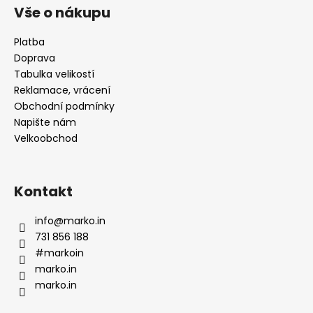
p
Vše o nákupu
a
t
Platba
Doprava
í
Tabulka velikostí
Reklamace, vrácení
Obchodní podmínky
Napište nám
Velkoobchod
Kontakt
info
@
marko.in
731 856 188
#markoin
marko.in
marko.in