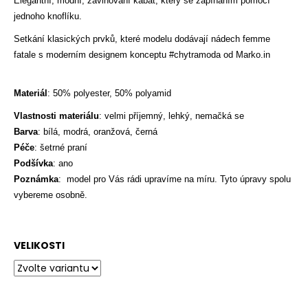
č
Elegantní, módní, zavinovaní kabát, který se zapínáním pomocí
u
jednoho knoflíku.
j
Setkání klasických prvků, které modelu dodávají nádech femme
e
fatale s moderním designem konceptu #chytramoda od Marko.in
m
e
Materiál
:
50% polyester, 50% polyamid
Vlastnosti materiálu
:
velmi
příjemný, lehký, nemačká se
Barva
:
bílá, modrá, oranžová, černá
Péče
:
šetrné praní
Podšívka
:
ano
Poznámka
:
model pro Vás rádi upravíme na míru. Tyto úpravy spolu
vybereme osobně.
VELIKOSTI