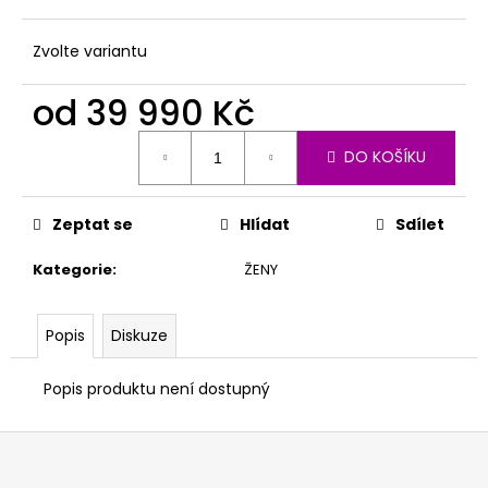
Zvolte variantu
od
39 990 Kč
Měrná
DO KOŠÍKU
cena:
Zeptat se
Hlídat
Sdílet
Kategorie
:
ŽENY
Popis
Diskuze
Popis produktu není dostupný
Z
á