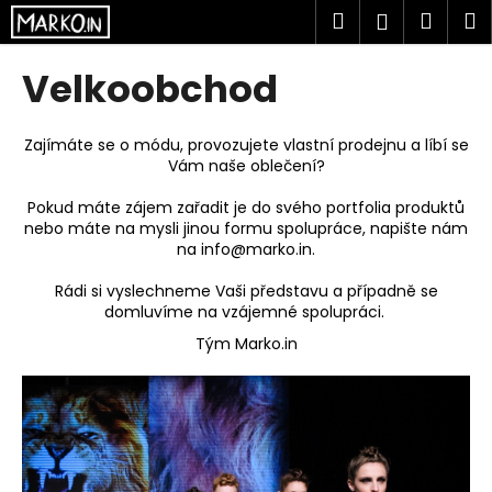
K
Přejít
Hledat
Náku
M
Přihlášen
na
o
obsah
Zpět
Zpět
košík
š
Velkoobchod
í
C
k
o
Zajímáte se o módu, provozujete vlastní prodejnu a líbí se
Vám naše oblečení?
p
o
Pokud máte zájem zařadit je do svého portfolia produktů
t
nebo máte na mysli jinou formu spolupráce, napište nám
na
info@marko.in
.
ř
e
Rádi si vyslechneme Vaši představu a případně se
domluvíme na vzájemné spolupráci.
b
u
Tým Marko.in
j
e
t
e
n