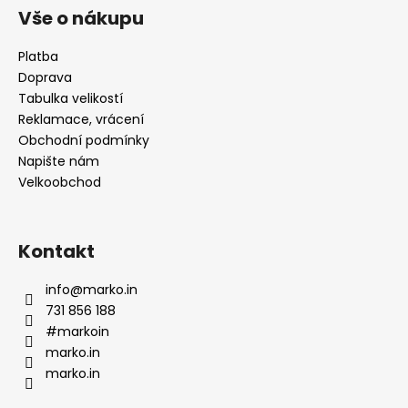
č
p
Vše o nákupu
u
a
j
t
Platba
e
Doprava
í
m
Tabulka velikostí
e
Reklamace, vrácení
Obchodní podmínky
Napište nám
Velkoobchod
Kontakt
info
@
marko.in
731 856 188
#markoin
marko.in
marko.in