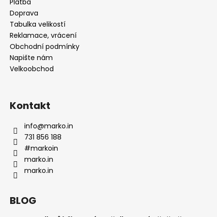
t
Platba
Doprava
í
Tabulka velikostí
Reklamace, vrácení
Obchodní podmínky
Napište nám
Velkoobchod
Kontakt
info
@
marko.in
731 856 188
#markoin
marko.in
marko.in
BLOG