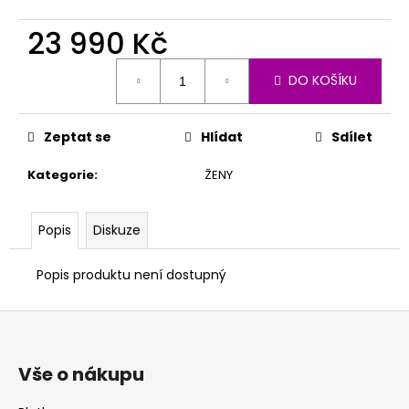
23 990 Kč
Měrná
DO KOŠÍKU
cena:
Zeptat se
Hlídat
Sdílet
Kategorie
:
ŽENY
Popis
Diskuze
Popis produktu není dostupný
Z
á
p
Vše o nákupu
a