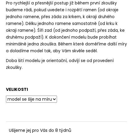
Pro rychlejší a přesnější postup již během první zkoušky
budeme rádi, pokud uvedete i rozpětí ramen (od okraje
jednoho ramene, přes záda za krkem, k okraji druhého
ramene). Délku jednoho ramene samostatně (od krku k
okraji ramene). Šíři zad (od jednoho podpaží, přes záda, ke
druhému podpaží). K dokončení modelu bude probíhat
minimálně jedna zkouška. Během které doměříme další míry
a doladíme model tak, aby Vám skvěle seděl.
Doba šití modelu je orientační, odvíjí se od provedení
zkoušky.
VELIKOSTI
Ušijeme jej pro Vás do 8 týdnů