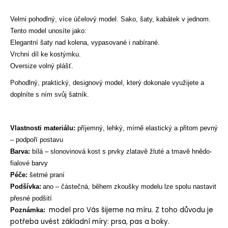
č
u
Velmi pohodlný, více účelový model. Sako, šaty, kabátek v jednom.
j
Tento model unosíte jako:
e
Elegantní šaty nad kolena, vypasované i nabírané.
m
Vrchní díl ke kostýmku.
e
Oversize volný plášť.
Pohodlný, praktický, designový model, který dokonale využijete a
doplníte s ním svůj šatník.
Vlastnosti materiálu:
příjemný
,
lehký, mírně elastický a přitom pevný
– podpoří postavu
Barva:
bílá – slonovinová kost s prvky zlatavě žluté a tmavě hnědo-
fialové barvy
Péče:
šetrné praní
Podšívka:
ano – částečná, během zkoušky modelu lze spolu nastavit
přesné podšití
model pro Vás šijeme na míru. Z toho důvodu je
Poznámka:
potřeba uvést základní míry: prsa, pas a boky.