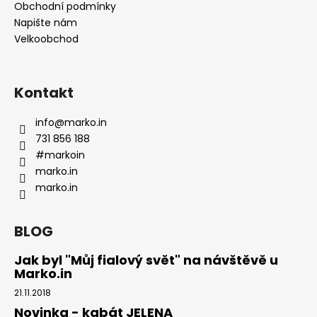
Obchodní podmínky
Napište nám
Velkoobchod
Kontakt
info
@
marko.in
731 856 188
#markoin
marko.in
marko.in
BLOG
Jak byl "Můj fialový svět" na návštěvě u
Marko.in
21.11.2018
Novinka - kabát JELENA