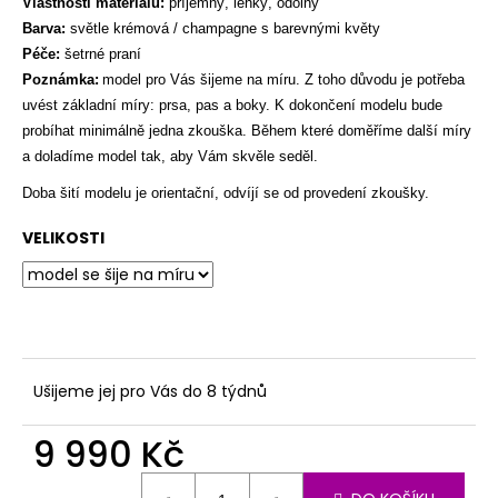
č
Vlastnosti materiálu:
příjemný,
lehký, odolný
u
Barva:
světle krémová / champagne s barevnými květy
j
Péče:
šetrné praní
e
Poznámka:
model pro Vás šijeme na míru. Z toho důvodu je potřeba
m
uvést základní míry: prsa, pas a boky. K dokončení modelu bude
e
probíhat minimálně jedna zkouška. Během které doměříme další míry
a doladíme model tak, aby Vám skvěle seděl.
Doba šití modelu je orientační, odvíjí se od provedení zkoušky.
VELIKOSTI
Ušijeme jej pro Vás do 8 týdnů
9 990 Kč
Měrná