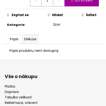
DO KOŠÍKU
cena:
Zeptat se
Hlídat
Sdílet
Kategorie
:
ŽENY
Popis
Diskuze
Popis produktu není dostupný
Z
á
p
Vše o nákupu
a
t
Platba
Doprava
í
Tabulka velikostí
Reklamace, vrácení