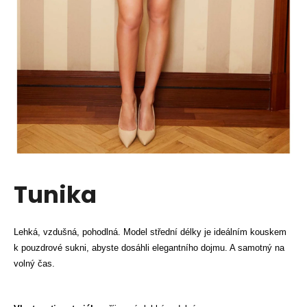
a
j
í
t
?
HLEDAT
Tunika
D
o
Lehká, vzdušná, pohodlná. Model střední délky je ideálním kouskem
p
k pouzdrové sukni, abyste dosáhli elegantního dojmu. A samotný na
o
volný čas.
r
u