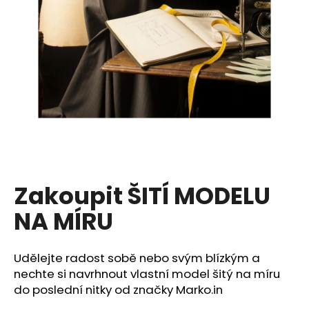
a
j
í
t
?
HLEDAT
Zakoupit ŠITÍ MODELU
NA MÍRU
D
o
p
Udělejte radost sobě nebo svým blízkým a
o
nechte si navrhnout vlastní model šitý na míru
r
do poslední nitky od značky Marko.in
u