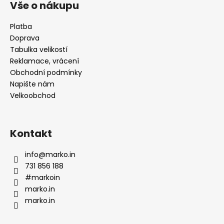
p
Vše o nákupu
a
t
Platba
Doprava
í
Tabulka velikostí
Reklamace, vrácení
Obchodní podmínky
Napište nám
Velkoobchod
Kontakt
info
@
marko.in
731 856 188
#markoin
marko.in
marko.in