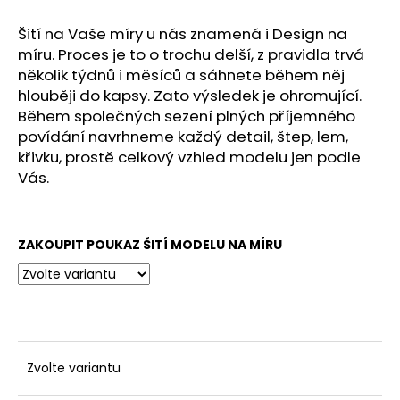
č
u
Šití na Vaše míry u nás znamená i Design na
j
míru.
Proces je to o trochu delší, z pravidla trvá
e
několik týdnů i měsíců a sáhnete během něj
m
hlouběji do kapsy.
Zato výsledek je ohromující.
e
Během společných sezení plných příjemného
povídání
navrhneme každý detail
, štep, lem,
křivku, prostě
celkový vzhled modelu jen podle
Vás.
ZAKOUPIT POUKAZ ŠITÍ MODELU NA MÍRU
Zvolte variantu