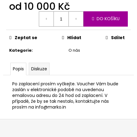
od
10 000 Kč
Měrná
DO KOŠÍKU
cena:
Zeptat se
Hlídat
Sdílet
Kategorie
:
O nás
Popis
Diskuze
Po zaplacení prosím vyčkejte. Voucher Vám bude
zaslán v elektronické podobě na uvedenou
emailovou adresu do 24 hod od zaplacení. V
případě, že by se tak nestalo, kontaktujte nás
prosím na info@marko.in
Z
á